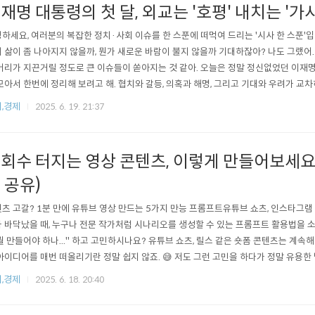
재명 대통령의 첫 달, 외교는 '호평' 내치는 '가
하세요, 여러분의 복잡한 정치·사회 이슈를 한 스푼에 떠먹여 드리는 '시사 한 스푼'입
 삶이 좀 나아지지 않을까, 뭔가 새로운 바람이 불지 않을까 기대하잖아? 나도 그랬어.
머리가 지끈거릴 정도로 큰 이슈들이 쏟아지는 것 같아. 오늘은 정말 정신없었던 이재
모아서 한번에 정리해 보려고 해. 협치와 갈등, 의혹과 해명, 그리고 기대와 우려가 교차
지고 있는지 같이 한번 살펴보자고!협치의 첫 단추부터 삐걱? '여야 지도부 회동'과 '
,경제
2025. 6. 19. 21:37
눈길을 끈 소식은 단연 여야 지도부 회동 소식이었어. 이재명 대통령이 오는 22일, 관
회수 터지는 영상 콘텐츠, 이렇게 만들어보세요!
 공유)
츠 고갈? 1분 만에 유튜브 영상 만드는 5가지 만능 프롬프트유튜브 쇼츠, 인스타그램
 바닥났을 때, 누구나 전문 작가처럼 시나리오를 생성할 수 있는 프롬프트 활용법을 
뭘 만들어야 하나..." 하고 고민하시나요? 유튜브 쇼츠, 릴스 같은 숏폼 콘텐츠는 계속
아이디어를 매번 떠올리기란 정말 쉽지 않죠. 😅 저도 그런 고민을 하다가 정말 유용한
구체적인 '역할'과 '지침'을 주는 '만능 프롬프트'를 활용하는 건데요. 이 프롬프트를 
,경제
2025. 6. 18. 20:40
 일하는 것처럼, 단 몇 분 만에 애니메이션부터 다큐멘터리, 감동 드라마까지 뚝딱 만들