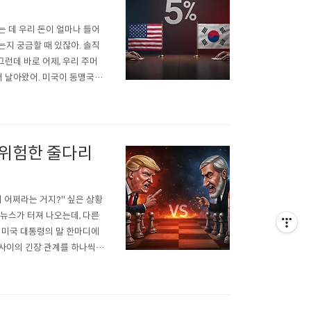
키는 데 우리 돈이 얼마나 들어
는지 궁금할 때 있잖아. 솔직
그런데 바로 어제, 우리 주머
서 날아왔어. 미국이 동맹국들
식이야. 이게 얼마나 엄청난
5%로!"사건의 발단은..
 위험한 줄다리
 어쩌라는 거지?" 싶은 상황
 뉴스가 터져 나오는데, 다른
 미국 대통령의 말 한마디에
 사이의 긴장 관계를 하나씩
지, 우리 같이 한번 파헤쳐
단연 트럼프 전 대통령의 발언