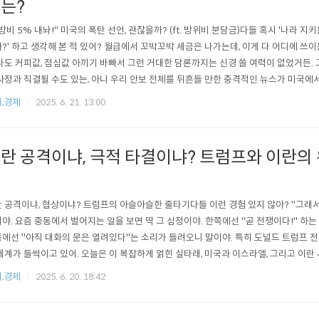
는?
방비 5% 내놔!" 미국의 폭탄 선언, 괜찮을까? (ft. 방위비 분담금)다들 혹시 '나라 지
?' 하고 생각해 본 적 있어? 월급에서 꼬박꼬박 세금은 나가는데, 이게 다 어디에 쓰이
나도 커피값, 점심값 아끼기 바빠서 그런 거대한 담론까지는 신경 쓸 여력이 없었거든. 
사정과 직결될 수도 있는, 아니 우리 안보 전체를 뒤흔들 만한 충격적인 뉴스가 미국에
, 특히 한국을 콕 집어 국방비를 GDP의 5%까지 늘리라고 공식적으로 요구했다는 소
,경제
2025. 6. 21. 13:00
기인지, 오늘 나랑 같이 차근차근 파헤쳐 보자고.미국의 폭탄 선언, "한국 국방비 GDP 
란 공격이냐, 극적 타결이냐? 트럼프와 이란의
기
 공격이냐, 협상이냐? 트럼프의 아슬아슬한 줄타기다들 이런 경험 있지 않아? "그래서
야. 요즘 중동에서 벌어지는 일을 보면 딱 그 심정이야. 한쪽에선 "곧 전쟁이다!" 하는
에선 "아직 대화의 문은 열려있다"는 소리가 들려오니 말이야. 특히 도널드 트럼프 전
세계가 들썩이고 있어. 오늘은 이 복잡하게 얽힌 실타래, 미국과 이스라엘, 그리고 이란
차근 풀어보려고 해. 정말 전쟁 직전의 위기 상황인지, 아니면 거대한 정치 쇼의 일부인
,경제
2025. 6. 20. 18:42
고."2주 안에 결정한다" 트럼프의 폭탄선언, 그 속내는?최근 가장 충격적인 뉴스는 
..