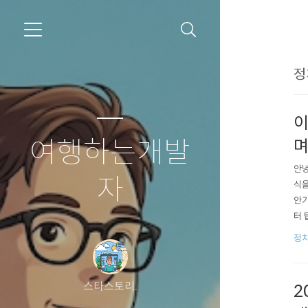
정
이
여행하는개발
며
안녕
자
식을
안기
터 
까요
정치
실수
압박
스타스토리.
2