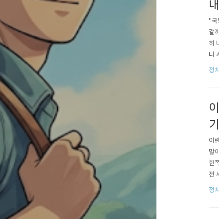
내
"국
갈까
히 
니 
에게
정치
이야
이
이란
말이
한쪽
전 
차근
정치
보자
이었