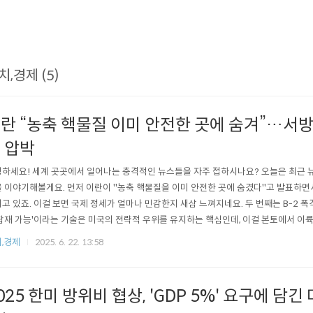
치,경제 (5)
란 “농축 핵물질 이미 안전한 곳에 숨겨”…서
 압박
하세요! 세계 곳곳에서 일어나는 충격적인 뉴스들을 자주 접하시나요? 오늘은 최근 뉴
 이야기해볼게요. 먼저 이란이 "농축 핵물질을 이미 안전한 곳에 숨겼다"고 발표하
고 있죠. 이걸 보면 국제 정세가 얼마나 민감한지 새삼 느껴지네요. 두 번째는 B-2 
탑재 가능'이라는 기술은 미국의 전략적 우위를 유지하는 핵심인데, 이걸 본토에서 이
? 마지막으로 브라질 열기구 추락 사고로 8명이 목숨을 잃은 안타까운 소식입니다. 
,경제
2025. 6. 22. 13:58
로 큰 피해를 입을 수 있는지 다시 한번 생각하게 해줘요. 함께 자세히 알아보러 가볼
하며 딜레마..
025 한미 방위비 협상, 'GDP 5%' 요구에 담긴