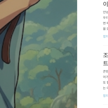
이
안녕
우리
면 
을 
벌어
정치
리 
고 ..
조
트
콘텐
어가
또 
는 
게 
정치
함께
가..